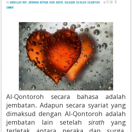
in
abdullah roy
,
beriman kepada hari akhir
,
halaqoh silsilah islamiyah
- on 11.54 -
1
comment
Al-Qontoroh secara bahasa adalah
jembatan. Adapun secara syariat yang
dimaksud dengan Al-Qontoroh adalah
jembatan lain setelah
sirath
yang
terletak antara neraka dan surga,