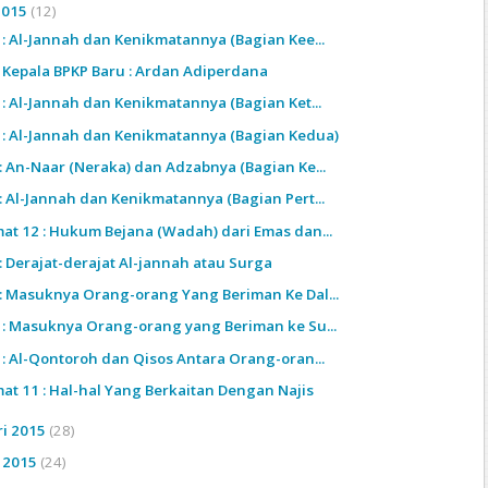
2015
(12)
4 : Al-Jannah dan Kenikmatannya (Bagian Kee...
i Kepala BPKP Baru : Ardan Adiperdana
 : Al-Jannah dan Kenikmatannya (Bagian Ket...
2 : Al-Jannah dan Kenikmatannya (Bagian Kedua)
7: An-Naar (Neraka) dan Adzabnya (Bagian Ke...
1: Al-Jannah dan Kenikmatannya (Bagian Pert...
mat 12 : Hukum Bejana (Wadah) dari Emas dan...
: Derajat-derajat Al-jannah atau Surga
9: Masuknya Orang-orang Yang Beriman Ke Dal...
8 : Masuknya Orang-orang yang Beriman ke Su...
7 : Al-Qontoroh dan Qisos Antara Orang-oran...
mat 11 : Hal-hal Yang Berkaitan Dengan Najis
ri 2015
(28)
i 2015
(24)