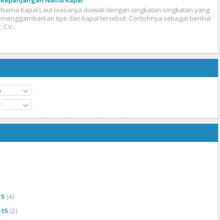
Kepanjangan Nama Kapal
Nama Kapal Laut biasanya diawali dengan singkatan-singkatan yang
menggambarkan tipe dari kapal tersebut. Contohnya sebagai berikut
: CV...
n
r
15
(4)
015
(2)