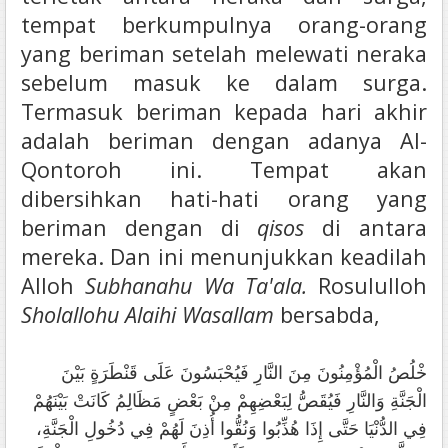
tempat berkumpulnya orang-orang
yang beriman setelah melewati neraka
sebelum masuk ke dalam surga.
Termasuk beriman kepada hari akhir
adalah beriman dengan adanya Al-
Qontoroh ini. Tempat akan
dibersihkan hati-hati orang yang
beriman dengan di
qisos
di antara
mereka. Dan ini menunjukkan keadilah
Alloh
Subhanahu Wa Ta'ala.
Rosululloh
Sholallohu Alaihi Wasallam
bersabda,
خْلُصُ الْمُؤْمِنُونَ مِنَ النَّارِ فَيُحْبَسُونَ عَلَى قَنْطَرَةٍ بَيْنَ
الْجَنَّةِ وَالنَّارِ فَيُقَصُّ لِبَعْضِهِمْ مِنْ بَعْضٍ مَظَالِمُ كَانَتْ بَيْنَهُمْ
فِي الدُّنْيَا حَتَّى إِذَا هُذِّبُوا وَنُقُّوا أُذِنَ لَهُمْ فِي دُخُولِ الْجَنَّةِ،