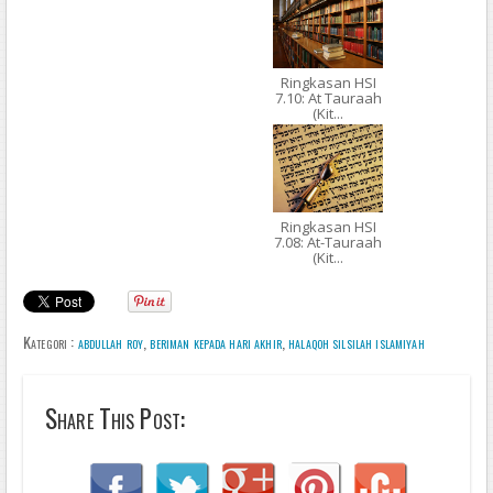
Ringkasan HSI
7.10: At Tauraah
(Kit...
Ringkasan HSI
7.08: At-Tauraah
(Kit...
Kategori :
abdullah roy
,
beriman kepada hari akhir
,
halaqoh silsilah islamiyah
Share This Post: