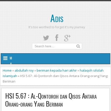
Adis
It's too worthed to forget It's my journey
M
e
n
Home
»
abdullah roy
»
beriman kepada hari akhir
»
halaqoh silsilah
u
islamiyah
»
HSI 5.67 : Al-Qontoroh dan Qisos Antara Orang-orang Yang
Beriman
HSI 5.67 : Al-Qontoroh dan Qisos Antara
Orang-orang Yang Beriman