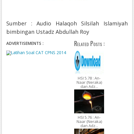
Sumber : Audio Halaqoh Silsilah Islamiyah
bimbingan Ustadz Abdullah Roy
Related Posts :
ADVERTISEMENTS :
HSI 5.78 : An-
Naar (Neraka)
dan Adz...
HSI 5.76 : An-
Naar (Neraka)
dan Adz...