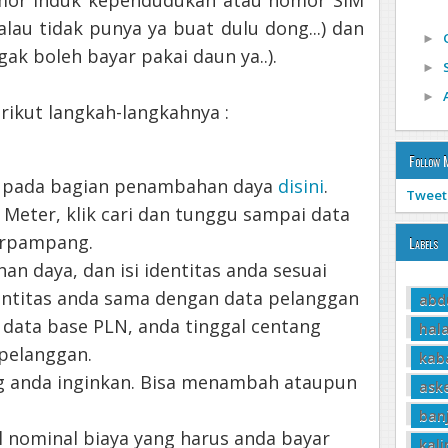
nomor induk kependudukan atau nomor SIM
alau tidak punya ya buat dulu dong...) dan
►
gak boleh bayar pakai daun ya..).
►
►
rikut langkah-langkahnya :
Follow 
ik pada bagian penambahan daya
disini
.
Tweet
D Meter, klik cari dan tunggu sampai data
erpampang.
Labels
n daya, dan isi identitas anda sesuai
dentitas anda sama dengan data pelanggan
abd
data base PLN, anda tinggal centang
hala
 pelanggan.
kab
ng anda inginkan. Bisa menambah ataupun
ask
ban
l nominal biaya yang harus anda bayar
kal