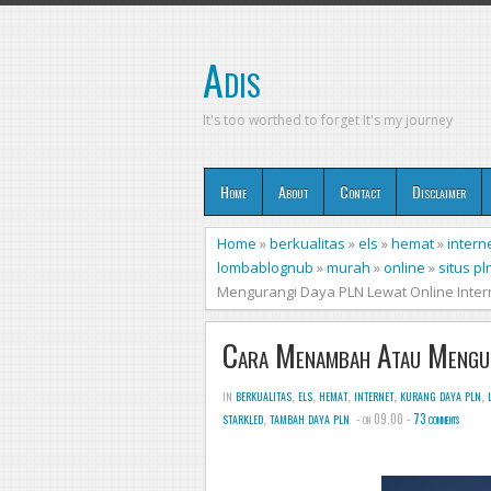
Adis
It's too worthed to forget It's my journey
Home
About
Contact
Disclaimer
Home
»
berkualitas
»
els
»
hemat
»
intern
lombablognub
»
murah
»
online
»
situs pl
Mengurangi Daya PLN Lewat Online Inter
Cara Menambah Atau Mengur
in
berkualitas
,
els
,
hemat
,
internet
,
kurang daya pln
,
starkled
,
tambah daya pln
- on 09.00 -
73 comments