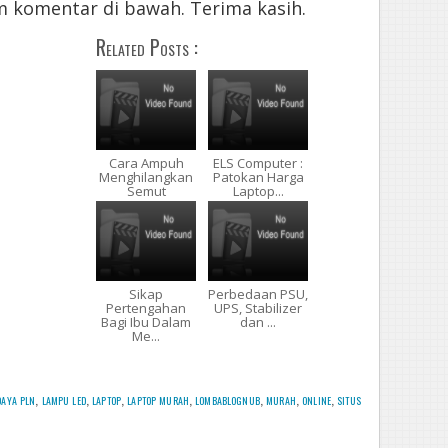
m komentar di bawah. Terima kasih.
Related Posts :
Cara Ampuh
ELS Computer :
Menghilangkan
Patokan Harga
Semut
Laptop...
Sikap
Perbedaan PSU,
Pertengahan
UPS, Stabilizer
Bagi Ibu Dalam
dan ...
Me...
aya pln
,
lampu led
,
laptop
,
laptop murah
,
lombablognub
,
murah
,
online
,
situs