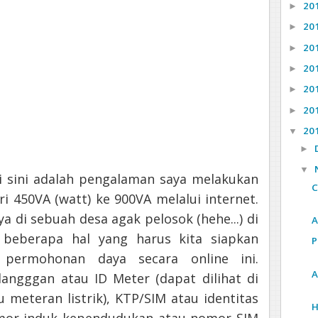
20
►
20
►
20
►
20
►
20
►
20
►
20
▼
►
▼
di sini adalah pengalaman saya melakukan
C
i 450VA (watt) ke 900VA melalui internet.
a di sebuah desa agak pelosok (hehe...) di
A
beberapa hal yang harus kita siapkan
P
 permohonan daya secara online ini.
A
angggan atau ID Meter (dapat dilihat di
u meteran listrik), KTP/SIM atau identitas
H