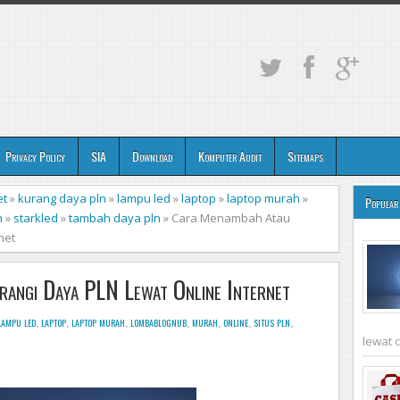
Privacy Policy
SIA
Download
Komputer Audit
Sitemaps
et
»
kurang daya pln
»
lampu led
»
laptop
»
laptop murah
»
Popular
n
»
starkled
»
tambah daya pln
»
Cara Menambah Atau
net
angi Daya PLN Lewat Online Internet
lampu led
,
laptop
,
laptop murah
,
lombablognub
,
murah
,
online
,
situs pln
,
lewat 