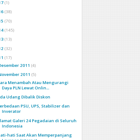
17
(1)
16
(38)
15
(70)
14
(145)
13
(13)
12
(32)
11
(17)
Desember 2011
(4)
November 2011
(5)
ara Menambah Atau Mengurangi
Daya PLN Lewat Onlin...
da Udang Dibalik Diskon
erbedaan PSU, UPS, Stabilizer dan
Inverator
lamat Galeri 24 Pegadaian di Seluruh
Indonesia
ati-hati Saat Akan Memperpanjang