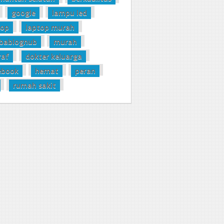
google
lampu led
top
laptop murah
bablognub
murah
raf
dokter keluarga
ebook
hemat
peran
rumah sakit