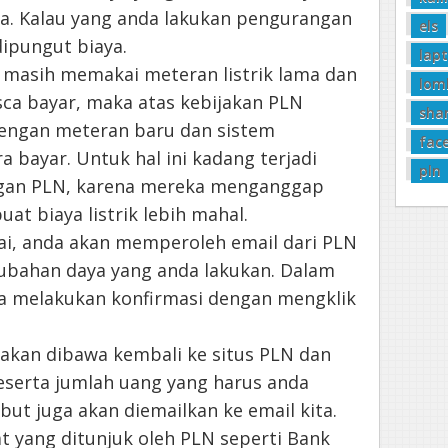
. Kalau yang anda lakukan pengurangan
els
dipungut biaya.
lap
 masih memakai meteran listrik lama dan
lom
ca bayar, maka atas kebijakan PLN
sha
dengan meteran baru dan sistem
fac
 bayar. Untuk hal ini kadang terjadi
pln
ggan PLN, karena mereka menganggap
t biaya listrik lebih mahal.
esai, anda akan memperoleh email dari PLN
ubahan daya yang anda lakukan. Dalam
ta melakukan konfirmasi dengan mengklik
a akan dibawa kembali ke situs PLN dan
eserta jumlah uang yang harus anda
but juga akan diemailkan ke email kita.
 yang ditunjuk oleh PLN seperti Bank