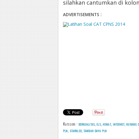
silahkan cantumkan di kolo
ADVERTISEMENTS :
Kategori :
berkualitas
,
els
,
hemat
,
internet
,
kurang d
pln
,
starkled
,
tambah daya pln