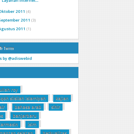
Layanan Internet...
Oktober 2011
(4)
September 2011
(3)
Agustus 2011
(1)
My Twitter
s by @adiswebid
ullah roy
qoh silsilah islamiyah
kajian
air
bahasa arab
sihir
es
banjarbaru
jarmasin
isim
imantan selatan
berkualitas