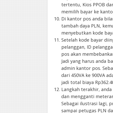
tertentu, Kios PPOB dan
memilih bayar ke kanto
Di kantor pos anda bil
tambah daya PLN, kem
menyebutkan kode baya
Setelah kode bayar di
pelanggan, ID pelangga
pos akan membebankan b
Jadi yang harus anda ba
admin kantor pos. Seba
dari 450VA ke 900VA ada
jadi total biaya Rp362.40
Langkah terakhir, and
dan mengganti meteran
Sebagai ilustrasi lagi,
sampai petugas PLN dat