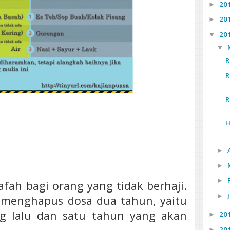
20
►
20
►
20
▼
▼
R
R
R
H
►
►
►
afah bagi orang yang tidak berhaji.
►
t menghapus dosa dua tahun, yaitu
g lalu dan satu tahun yang akan
20
►
20
►