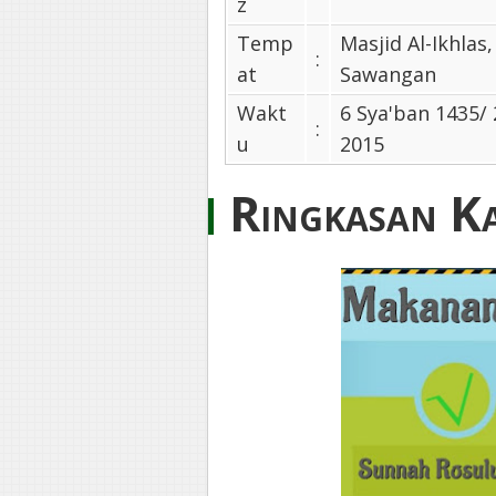
z
Temp
Masjid Al-Ikhlas,
:
at
Sawangan
Wakt
6 Sya'ban 1435/
:
u
2015
Ringkasan Ka