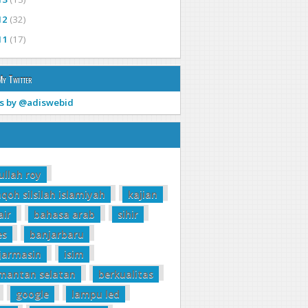
12
(32)
11
(17)
My Twitter
s by @adiswebid
ullah roy
qoh silsilah islamiyah
kajian
air
bahasa arab
sihir
es
banjarbaru
jarmasin
isim
imantan selatan
berkualitas
google
lampu led