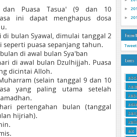
' dan Puasa Tasua' (9 dan 10
20
►
asa ini dapat menghapus dosa
20
►
lu.
 di bulan Syawal, dimulai tanggal 2
Follow 
i seperti puasa sepanjang tahun.
Tweet
bulan di awal bulan Sya'ban
Labels
ari di awal bulan Dzulhijjah. Puasa
ng dicintai Alloh.
abd
Muharram (selain tanggal 9 dan 10
hala
asa yang paling utama setelah
kab
 Ramadhan.
ask
hari pertengahan bulan (tanggal
ban
lan hijriah).
kal
nin.
els
mis.