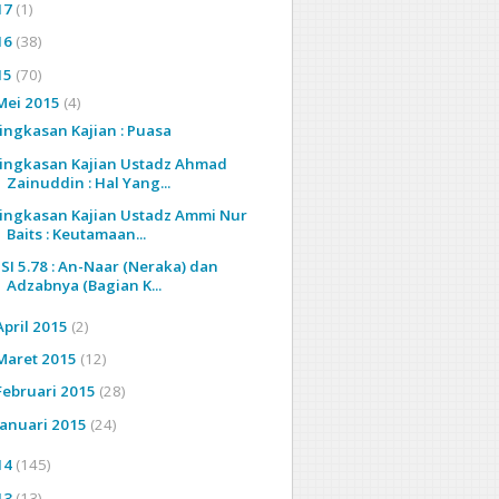
17
(1)
16
(38)
15
(70)
Mei 2015
(4)
ingkasan Kajian : Puasa
ingkasan Kajian Ustadz Ahmad
Zainuddin : Hal Yang...
ingkasan Kajian Ustadz Ammi Nur
Baits : Keutamaan...
SI 5.78 : An-Naar (Neraka) dan
Adzabnya (Bagian K...
April 2015
(2)
Maret 2015
(12)
Februari 2015
(28)
Januari 2015
(24)
14
(145)
13
(13)