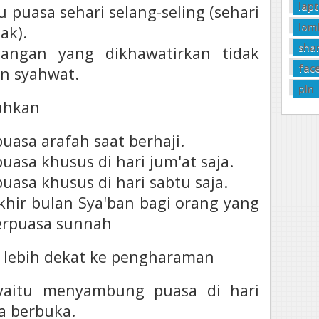
lap
 puasa sehari selang-seling (sehari
lom
ak).
sha
jangan yang dikhawatirkan tidak
fac
 syahwat.
pln
uhkan
uasa arafah saat berhaji.
uasa khusus di hari jum'at saja.
uasa khusus di hari sabtu saja.
khir bulan Sya'ban bagi orang yang
berpuasa sunnah
 lebih dekat ke pengharaman
 yaitu menyambung puasa di hari
a berbuka.