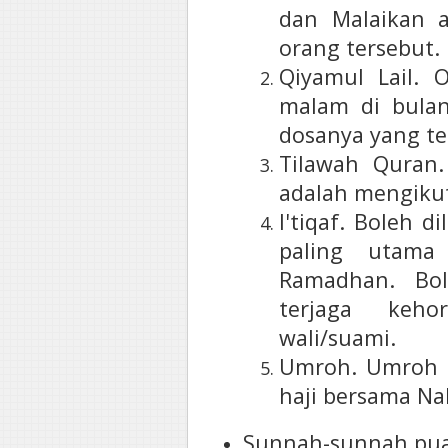
dan Malaikan 
orang tersebut.
Qiyamul Lail.
malam di bula
dosanya yang tel
Tilawah Quran.
adalah mengikut
I'tiqaf. Boleh 
paling utama
Ramadhan. Bol
terjaga keh
wali/suami.
Umroh. Umroh 
haji bersama Na
Sunnah-sunnah pu