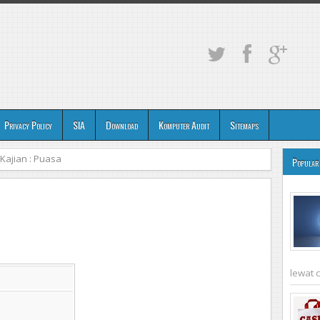
Privacy Policy
SIA
Download
Komputer Audit
Sitemaps
Kajian : Puasa
Popular
lewat 