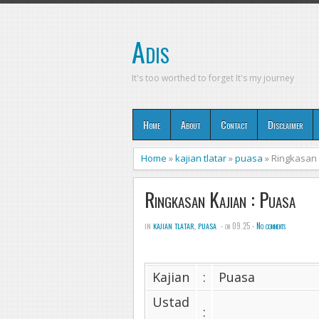
Adis
It's too worthed to forget It's my journey
Home
About
Contact
Disclaimer
Home
»
kajian tlatar
»
puasa
»
Ringkasan 
Ringkasan Kajian : Puasa
in
kajian tlatar
,
puasa
- on 09.25 -
No comments
Kajian
:
Puasa
Ustad
: