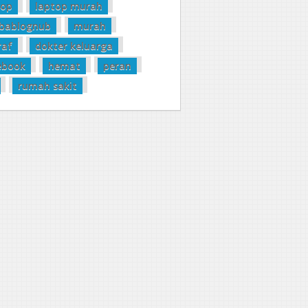
top
laptop murah
bablognub
murah
raf
dokter keluarga
ebook
hemat
peran
rumah sakit