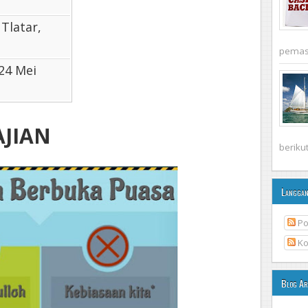
 Tlatar,
pemasa
 24 Mei
jian
berikut 
Langga
Po
Ko
Blog Ar