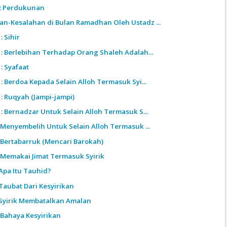
6: Perdukunan
an-Kesalahan di Bulan Ramadhan Oleh Ustadz ...
: Sihir
4 : Berlebihan Terhadap Orang Shaleh Adalah...
 : Syafaat
 : Berdoa Kepada Selain Alloh Termasuk Syi...
 : Ruqyah (Jampi-jampi)
 : Bernadzar Untuk Selain Alloh Termasuk S...
: Menyembelih Untuk Selain Alloh Termasuk ...
: Bertabarruk (Mencari Barokah)
 : Memakai Jimat Termasuk Syirik
:Apa Itu Tauhid?
:Taubat Dari Kesyirikan
 :Syirik Membatalkan Amalan
: Bahaya Kesyirikan