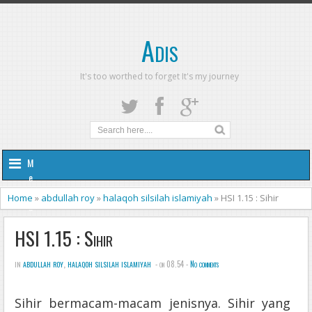
Adis
It's too worthed to forget It's my journey
M
e
n
Home
»
abdullah roy
»
halaqoh silsilah islamiyah
»
HSI 1.15 : Sihir
u
HSI 1.15 : Sihir
in
abdullah roy
,
halaqoh silsilah islamiyah
- on 08.54 -
No comments
Sihir bermacam-macam jenisnya. Sihir yang