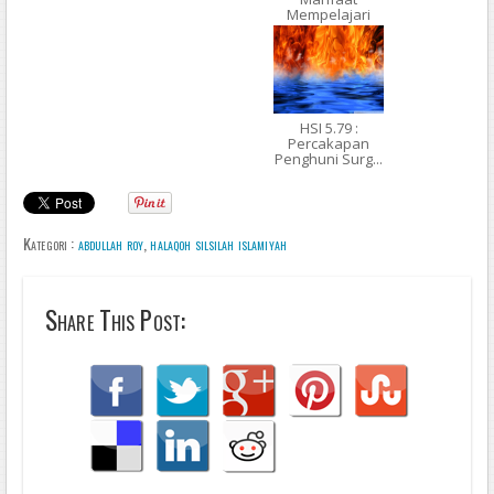
Mempelajari
Iman...
HSI 5.79 :
Percakapan
Penghuni Surg...
Kategori :
abdullah roy
,
halaqoh silsilah islamiyah
Share This Post: