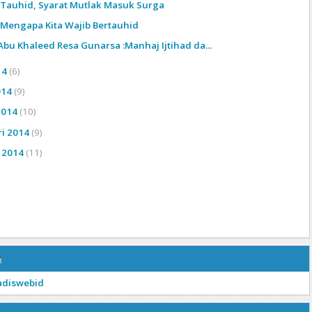
 : Tauhid, Syarat Mutlak Masuk Surga
 : Mengapa Kita Wajib Bertauhid
Abu Khaleed Resa Gunarsa :Manhaj Ijtihad da...
14
(6)
014
(9)
2014
(10)
ri 2014
(9)
i 2014
(11)
r
adiswebid