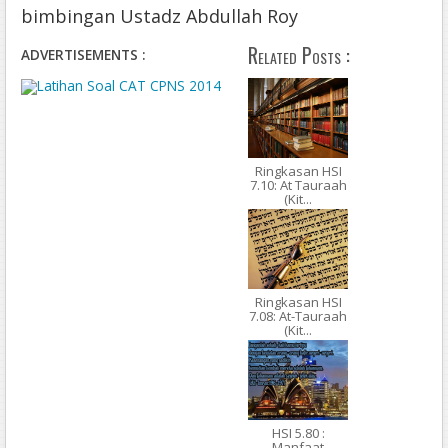
bimbingan Ustadz Abdullah Roy
Related Posts :
ADVERTISEMENTS :
Ringkasan HSI
7.10: At Tauraah
(Kit...
Ringkasan HSI
7.08: At-Tauraah
(Kit...
HSI 5.80 :
Manfaat