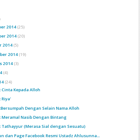
)
er 2014
(25)
er 2014
(20)
r 2014
(5)
ber 2014
(19)
s 2014
(3)
14
(4)
014
(24)
: Cinta Kepada Alloh
: Riya'
9:Bersumpah Dengan Selain Nama Alloh
8: Meramal Nasib Dengan Bintang
7: Tathayyur (Merasa Sial dengan Sesuatu)
un dan Page Facebook Resmi Ustadz Ahlusunna...